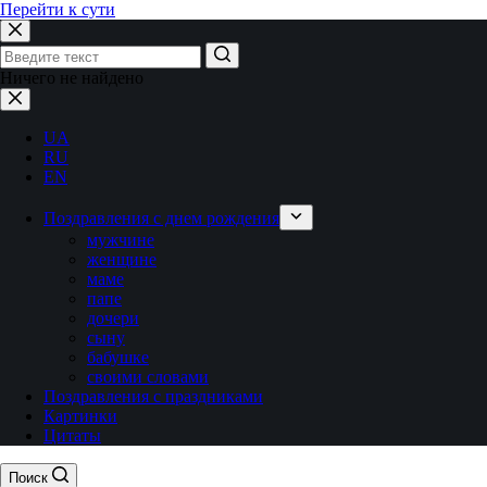
Перейти к сути
Ничего не найдено
UA
RU
EN
Поздравления с днем рождения
мужчине
женщине
маме
папе
дочери
сыну
бабушке
своими словами
Поздравления с праздниками
Картинки
Цитаты
Поиск