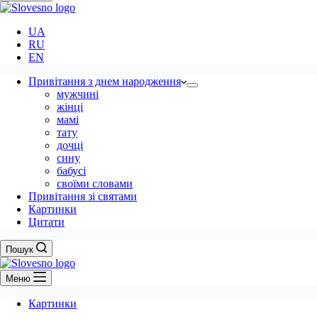
UA
RU
EN
Привітання з днем народження
мужчині
жінці
мамі
тату
дочці
сину
бабусі
своїми словами
Привітання зі святами
Картинки
Цитати
Пошук
Меню
Картинки