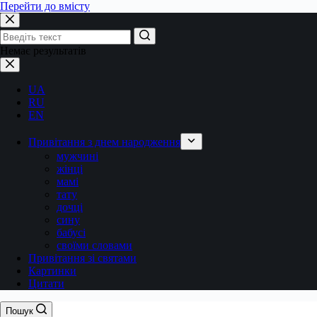
Перейти до вмісту
Немає результатів
UA
RU
EN
Привітання з днем народження
мужчині
жінці
мамі
тату
дочці
сину
бабусі
своїми словами
Привітання зі святами
Картинки
Цитати
Пошук